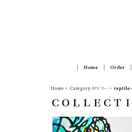
Home
Order
Home
Category-ｶﾃｺﾞﾘｰ-
reptil
ＣＯＬＬＥＣＴ