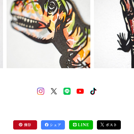
【ちぎり絵×切り絵】原画アート『k
【ちぎり絵×切り
yo-ryu（恐竜）』
-ka-ge
¥12,000
¥6
保存
シェア
LINE
ポスト