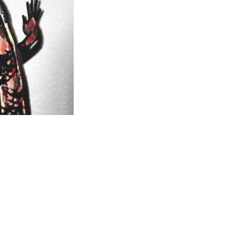
絵】原画アート『to
（琉球トカゲ）』
,000