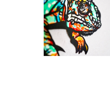
【ちぎり絵×切り絵】原画アート『c
hame-leon（カメレオン）』
¥15,000