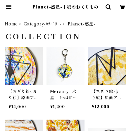
Planet-惑星- | 紙のおくりもの
Home
Category-ｶﾃｺﾞﾘｰ-
Planet-惑星-
ＣＯＬＬＥＣＴＩＯＮ
【ちぎり絵×切
Mercury -水
【ちぎり絵×切
り絵】原画アー
星- -ｷｰﾎﾙﾀﾞｰ
り絵】原画アー
ト『Mer-cury
ト『moon
¥14,000
¥1,200
¥12,000
（水星）
（月）』