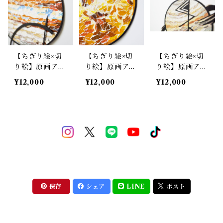
【ちぎり絵×切
【ちぎり絵×切
【ちぎり絵×切
り絵】原画アー
り絵】原画アー
り絵】原画アー
ト『Ma-rs ×Ju
ト『Ve-nus
ト『Sa-turn
¥12,000
¥12,000
¥12,000
-piter（火星×
（金星）』
（土星）』
木星）』
保存
シェア
LINE
ポスト