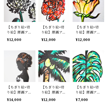
【ちぎり絵×切
【ちぎり絵×切
【ちぎり絵×切
り絵】原画アー
り絵】原画アー
り絵】原画アー
ト『sirotume-
ト『car-nation
ト『anata-dak
¥12,000
¥12,000
¥12,000
kusa（シロツ
（カーネーショ
e（あなただ
メクサ）』
ン）』
け）』
【ちぎり絵×切
【ちぎり絵×切
【ちぎり絵×切
り絵】原画アー
り絵】原画アー
り絵】原画アー
ト『wedding-
ト『yashi-nok
ト『mon-stera
¥14,000
¥12,000
¥7,000
dress（花
i（ヤシの
（モンステ
嫁）』
木）』
ラ）』