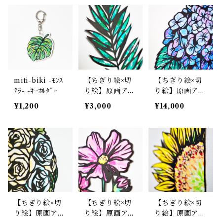
miti-biki -ﾓﾝｽ
【ちぎり絵×切
【ちぎり絵×切
ﾃﾗ- -ｷｰﾎﾙﾀﾞｰ
り絵】原画アー
り絵】原画アー
ト『areka-yas
ト『aji-sai（紫
¥1,200
¥3,000
¥14,000
hi（アレカヤ
陽花）』
シ）』
【ちぎり絵×切
【ちぎり絵×切
【ちぎり絵×切
り絵】原画アー
り絵】原画アー
り絵】原画アー