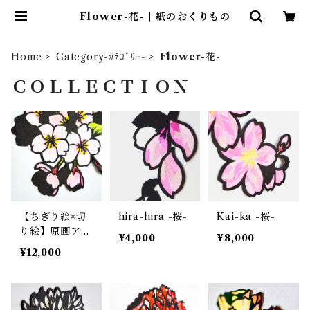
Flower-花- | 紙のおくりもの
Home
Category-ｶﾃｺﾞﾘｰ-
Flower-花-
ＣＯＬＬＥＣＴＩＯＮ
【ちぎり絵×切
hira-hira -桜-
Kai-ka -桜-
り絵】原画アー
¥4,000
¥8,000
ト 『saku-
¥12,000
ra （桜）』