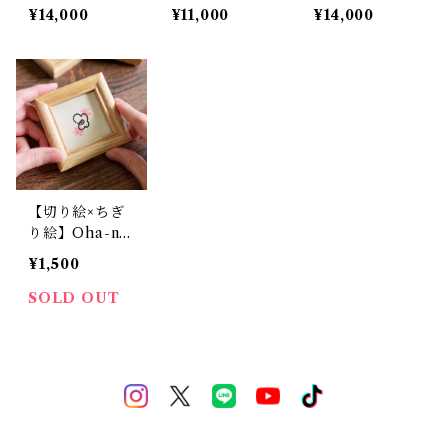
ト『bou-quet
ト『cos-mos
ト『hima-war
¥14,000
¥11,000
¥14,000
（ブーケ）』
（コスモス）』
i（向日葵）』
【切り絵×ちぎ
り絵】Oha-na
-お花- ミニア
¥1,500
ート 小さい絵
シンプル かわ
SOLD OUT
いい 個性的 お
しゃれ 手書き