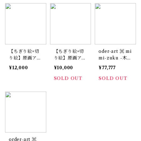
【ちぎり絵×切
【ちぎり絵×切
oder-art ⌘ mi
り絵】原画アー
り絵】原画アー
mi-zuku -木
ト『yanbaru-
ト『co-co（ペ
兎-
¥12,000
¥10,000
¥77,777
kuina（ヤンバ
ンギンのコ
ルクイナ）』
コ）』
SOLD OUT
SOLD OUT
order-art ⌘