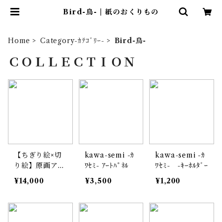
Bird-鳥- | 紙のおくりもの
Home
Category-ｶﾃｺﾞﾘｰ-
Bird-鳥-
ＣＯＬＬＥＣＴＩＯＮ
【ちぎり絵×切
kawa-semi -ｶ
kawa-semi -ｶ
り絵】原画アー
ﾜｾﾐ- ｱｰﾄﾊﾟﾈﾙ
ﾜｾﾐ- -ｷｰﾎﾙﾀﾞｰ
ト『kawa-sem
¥14,000
¥3,500
¥1,200
i（カワセ
ミ）』