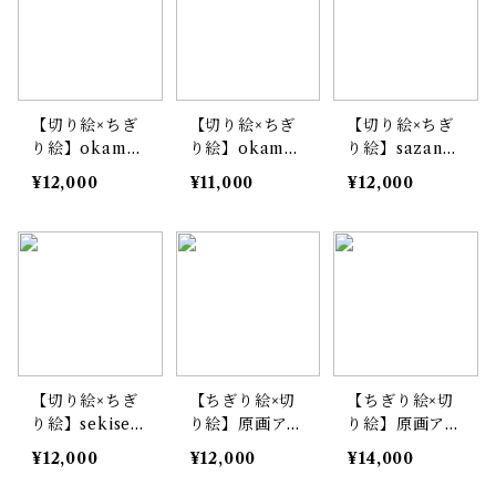
【切り絵×ちぎ
【切り絵×ちぎ
【切り絵×ちぎ
り絵】okame-
り絵】okame-
り絵】sazana
inko -ｵｶﾒｲﾝｺ-
inko -ｵｶﾒｲﾝｺ×ﾄ
mi-inko -ｻｻﾞﾅ
¥12,000
¥11,000
¥12,000
原画アート
ﾏﾘｷﾞ- 原画アー
ﾐｲﾝｺ- 原画アー
ト
ト
【切り絵×ちぎ
【ちぎり絵×切
【ちぎり絵×切
り絵】sekisei-i
り絵】原画アー
り絵】原画アー
nko -ｾｷｾｲｲﾝｺ-
ト『oni-oohas
ト『mimi-zuk
¥12,000
¥12,000
¥14,000
原画アート
i（オニオオハ
u（木兎）』
シ）』