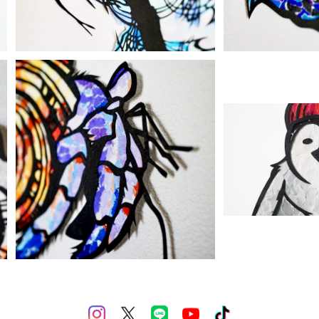
SOL
【ちぎり絵×切り絵】原画アート『y
ado-kari（ムラサキオカヤドカ
【ちぎり絵×切り
¥12,000
リ）』
o-co（ペ
¥1