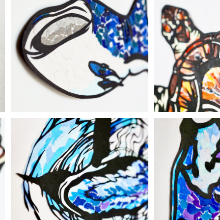
【ちぎり絵×切り絵】原画アート『ji
【ちぎり絵×切り
nbe-zame（ジンベエザメ）』
mi-ga
¥11,000
¥1
【ちぎり絵×切り絵】原画アート『p
【ちぎり絵×切り
en-guin（ペンギン）』
anta
¥14,000
¥7