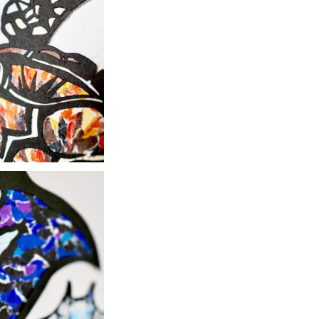
絵】原画アート『u
me（海亀）』
2,000
絵】原画アート『m
（マンタ）
,000