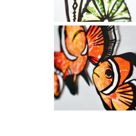
【ちぎり絵×切り絵】原画アート『k
uma-nomi（クマノミ）』
¥12,000