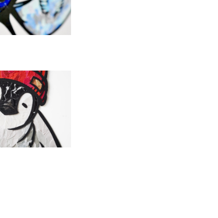
D OUT
絵】原画アート『c
ンギンのココ）』
0,000