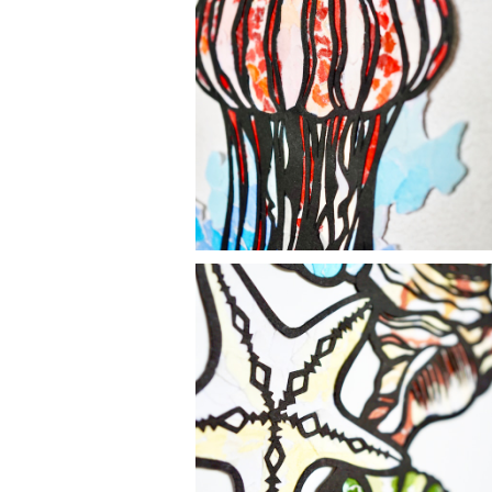
【ちぎり絵×切り絵】原画アート『k
u-rage（海月）』
¥12,000
【ちぎり絵×切り絵】原画アート『k
ai-gara（貝殻）』
¥11,000