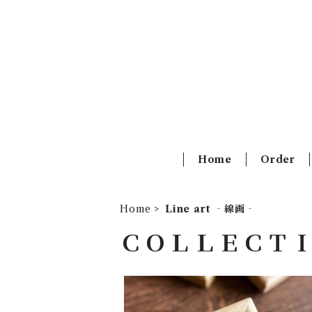
Home
Order
Home
Line art ‐線画‐
ＣＯＬＬＥＣＴ