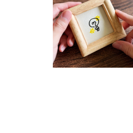
SOLD OUT
【切り絵×ちぎり絵】Den-kyu -電
球- ミニアート 小さい絵 シンプル
かわいい 個性的 おしゃれ 手書き
¥1,500