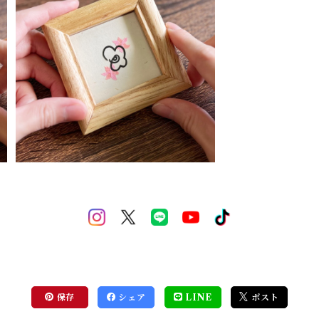
SOLD OUT
【切り絵×ちぎり絵】Oha-na -お
花- ミニアート 小さい絵 シンプル
かわいい 個性的 おしゃれ 手書き
¥1,500
保存
シェア
LINE
ポスト