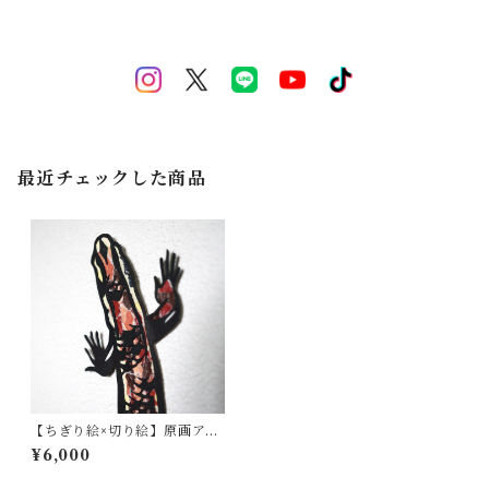
最近チェックした商品
【ちぎり絵×切り絵】原画アー
ト『to-ka-ge（琉球トカ
¥6,000
ゲ）』