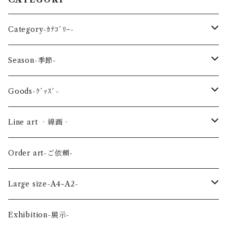
Category-ｶﾃｺﾞﾘｰ-
reptile-爬虫類-
Season-季節-
Sea-海の生き物-
Spring-春-
Goods-ｸﾞｯｽﾞ-
Bird-鳥-
Summer-夏-
Key ring -ｷｰﾎﾙﾀﾞｰ
Line art ‐線画‐
Land-陸の生き物-
Autumn-秋-
Art panel -ｱｰﾄﾊﾟﾈﾙ-
Flower ‐花-
Order art-ご依頼-
Planet-惑星-
Winter-冬-
Acrylic figure -ｱｸﾘﾙﾌｨｷﾞｭｱ-
Mini -ミニ-
Large size-A4~A2-
Flower-花-
Okinawa-沖縄-
A4
Exhibition-展示-