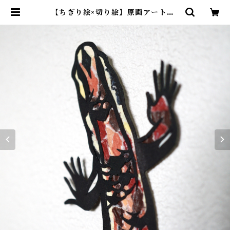
【ちぎり絵×切り絵】原画アート『t
o-ka-ge（琉球トカゲ）』 | 紙のお
くりもの