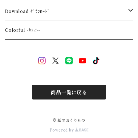
Wedding-婚礼-
A3
Download-ﾀﾞｳﾝﾛｰﾄﾞ-
Event-祝祭-
A2
Alphabet-文字-
Colorful -ｶﾗﾌﾙ-
Halloween
Welcome Baby-手形-
Christmas
New Year
商品一覧に戻る
Mother's Day
Children's day
© 紙のおくりもの
Powered by