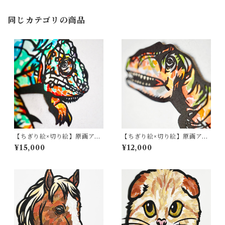
同じカテゴリの商品
【ちぎり絵×切り絵】原画アー
【ちぎり絵×切り絵】原画アー
ト『chame-leon（カメレオ
ト『kyo-ryu（恐竜）』
¥15,000
¥12,000
ン）』