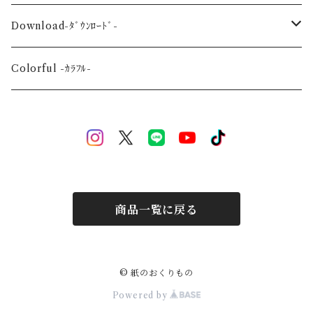
Wedding-婚礼-
A3
Download-ﾀﾞｳﾝﾛｰﾄﾞ-
Event-祝祭-
A2
Alphabet-文字-
Colorful -ｶﾗﾌﾙ-
Halloween
Welcome Baby-手形-
Christmas
New Year
商品一覧に戻る
Mother's Day
Children's day
© 紙のおくりもの
Powered by