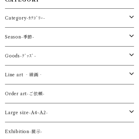
Category-ｶﾃｺﾞﾘｰ-
reptile-爬虫類-
Season-季節-
Sea-海の生き物-
Spring-春-
Goods-ｸﾞｯｽﾞ-
Bird-鳥-
Summer-夏-
Key ring -ｷｰﾎﾙﾀﾞｰ
Line art ‐線画‐
Land-陸の生き物-
Autumn-秋-
Art panel -ｱｰﾄﾊﾟﾈﾙ-
Flower ‐花-
Order art-ご依頼-
Planet-惑星-
Winter-冬-
Acrylic figure -ｱｸﾘﾙﾌｨｷﾞｭｱ-
Mini -ミニ-
Large size-A4~A2-
Flower-花-
Okinawa-沖縄-
A4
Exhibition-展示-