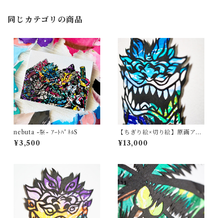
同じカテゴリの商品
nebuta -祭- ｱｰﾄﾊﾟﾈﾙS
【ちぎり絵×切り絵】原画アー
ト『A-jin（阿神シーサー）』
¥3,500
¥13,000
沖縄・守り神