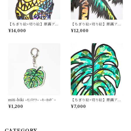
【ちぎり絵×切り絵】原画アー
【ちぎり絵×切り絵】原画アー
ト『Un-jin（吽神シーサ
ト『yashi-noki（ヤシの
¥14,000
¥12,000
ー）』沖縄・守り神・一点も
木）』
の
miti-biki -ﾓﾝｽﾃﾗ- -ｷｰﾎﾙﾀﾞｰ
【ちぎり絵×切り絵】原画アー
ト『mon-stera（モンステ
¥1,200
¥7,000
ラ）』
CATEGORY