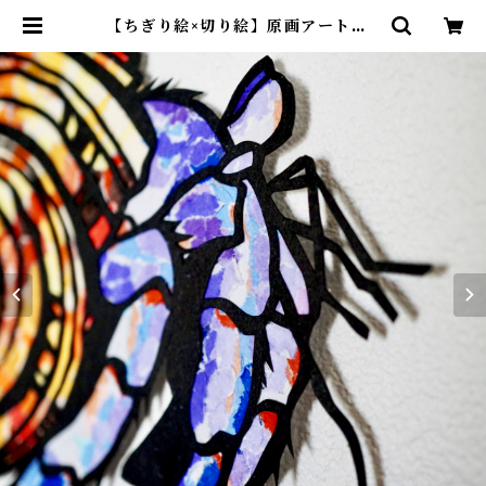
【ちぎり絵×切り絵】原画アート『y
ado-kari（ムラサキオカヤドカ
リ）』 | 紙のおくりもの