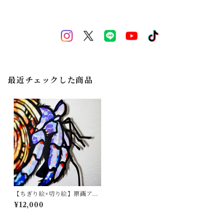
最近チェックした商品
【ちぎり絵×切り絵】原画アー
ト『yado-kari（ムラサキオ
¥12,000
カヤドカリ）』