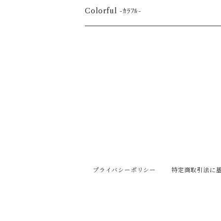
Event-祝祭-
A2
Alphabet-文字-
Colorful -ｶﾗﾌﾙ-
Halloween
Welcome Baby-手形-
Christmas
New Year
Mother's Day
Children's day
プライバシーポリシー
特定商取引法に