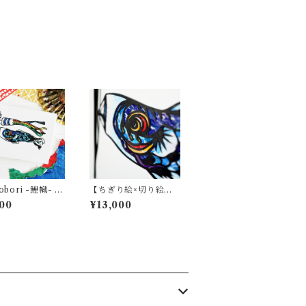
obori -鯉幟- ｱｰ
【ちぎり絵×切り絵】
原画アート『koi-nob
00
¥13,000
ori（鯉のぼり）』