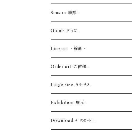
reptile-爬虫類-
Season-季節-
Sea-海の生き物-
Spring-春-
Goods-ｸﾞｯｽﾞ-
Bird-鳥-
Summer-夏-
Key ring -ｷｰﾎﾙﾀﾞｰ
Line art ‐線画‐
Land-陸の生き物-
Autumn-秋-
Art panel -ｱｰﾄﾊﾟﾈﾙ-
Flower ‐花-
Order art-ご依頼-
Planet-惑星-
Winter-冬-
Acrylic figure -ｱｸﾘﾙﾌｨｷﾞｭｱ-
Mini -ミニ-
Large size-A4~A2-
Flower-花-
Okinawa-沖縄-
A4
Exhibition-展示-
Wedding-婚礼-
A3
Download-ﾀﾞｳﾝﾛｰﾄﾞ-