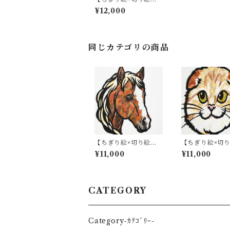
原画アート『ku-rage
¥12,000
（海月）』
同じカテゴリの商品
【ちぎり絵×切り絵】
【ちぎり絵×切
原画アート 『horse
原画アート Pape
¥11,000
¥11,000
（馬）』
t #01（Scottish
d）
CATEGORY
Category-ｶﾃｺﾞﾘｰ-