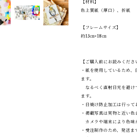
【材料】
色上質紙（厚口）、折紙
【フレームサイズ】
約13㎝×18㎝
【ご購入前にお読みくださ
・紙を使用しているため、
ます。
なるべく直射日光を避け
ます。
・日焼け防止加工は行って
・掲載写真は実物と近い色
カメラや端末により色味
・受注制作のため、発送ま