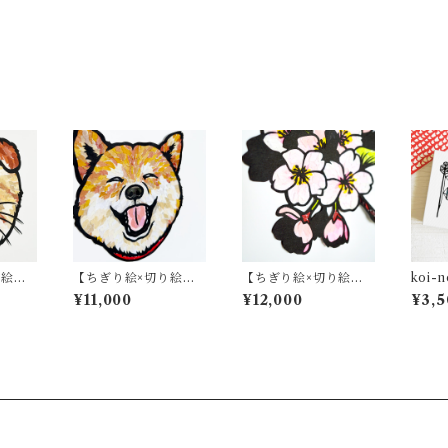
り絵】
【ちぎり絵×切り絵】
【ちぎり絵×切り絵】
koi-n
r-Ca
原画アート Paper-Do
原画アート 『saku
ﾄﾊﾟﾈﾙ
¥11,000
¥12,000
¥3,5
 Fol
g #01（柴犬）
-ra （桜）』