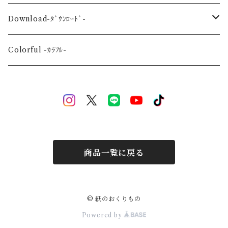
Wedding-婚礼-
A3
Download-ﾀﾞｳﾝﾛｰﾄﾞ-
Event-祝祭-
A2
Alphabet-文字-
Colorful -ｶﾗﾌﾙ-
Halloween
Welcome Baby-手形-
Christmas
New Year
商品一覧に戻る
Mother's Day
Children's day
© 紙のおくりもの
Powered by