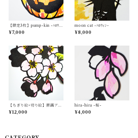
【限定3枚】pump-kin -ﾊﾛｳｨﾝ
moon cat -ﾊﾛｳｨﾝｰ
ｰ【壁掛けアート】
¥7,000
¥8,000
【ちぎり絵×切り絵】原画アー
hira-hira -桜-
ト 『saku-ra （桜）』
¥12,000
¥4,000
CATEGORY