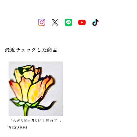
最近チェックした商品
【ちぎり絵×切り絵】原画アー
ト『anata-dake（あなただ
¥12,000
け）』