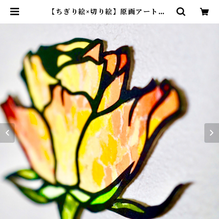
【ちぎり絵×切り絵】原画アート『a
nata-dake（あなただけ）』 | 紙
のおくりもの