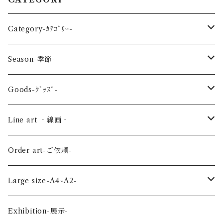
Category-ｶﾃｺﾞﾘｰ-
reptile-爬虫類-
Season-季節-
Sea-海の生き物-
Spring-春-
Goods-ｸﾞｯｽﾞ-
Bird-鳥-
Summer-夏-
Key ring -ｷｰﾎﾙﾀﾞｰ
Line art ‐線画‐
Land-陸の生き物-
Autumn-秋-
Art panel -ｱｰﾄﾊﾟﾈﾙ-
Flower ‐花-
Order art-ご依頼-
Planet-惑星-
Winter-冬-
Acrylic figure -ｱｸﾘﾙﾌｨｷﾞｭｱ-
Mini -ミニ-
Large size-A4~A2-
Flower-花-
Okinawa-沖縄-
A4
Exhibition-展示-