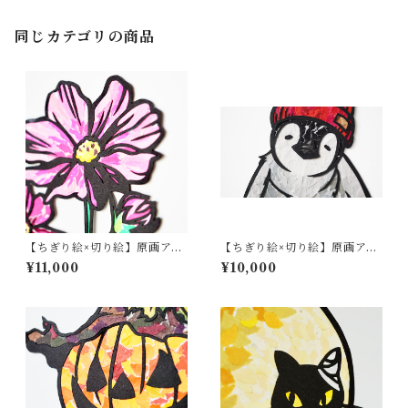
同じカテゴリの商品
【ちぎり絵×切り絵】原画アー
【ちぎり絵×切り絵】原画アー
ト『cos-mos（コスモス）』
ト『co-co（ペンギンのコ
¥11,000
¥10,000
コ）』