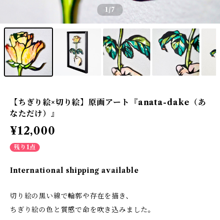
1
/7
【ちぎり絵×切り絵】原画アート『anata-dake（あ
なただけ）』
¥12,000
残り1点
International shipping available
切り絵の黒い線で輪郭や存在を描き、
ちぎり絵の色と質感で命を吹き込みました。