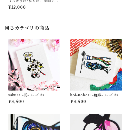
【ちぎり絵×切り絵】原画アー
ト 『saku-ra （桜）』
¥12,000
同じカテゴリの商品
sakura -桜- ｱｰﾄﾊﾟﾈﾙ
koi-nobori -鯉幟- ｱｰﾄﾊﾟﾈﾙ
¥3,500
¥3,500