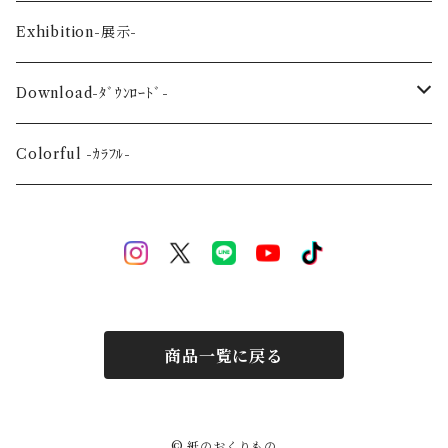
Flower-花-
Okinawa-沖縄-
A4
Exhibition-展示-
Wedding-婚礼-
A3
Download-ﾀﾞｳﾝﾛｰﾄﾞ-
Event-祝祭-
A2
Alphabet-文字-
Colorful -ｶﾗﾌﾙ-
Halloween
Welcome Baby-手形-
Christmas
New Year
商品一覧に戻る
Mother's Day
Children's day
© 紙のおくりもの