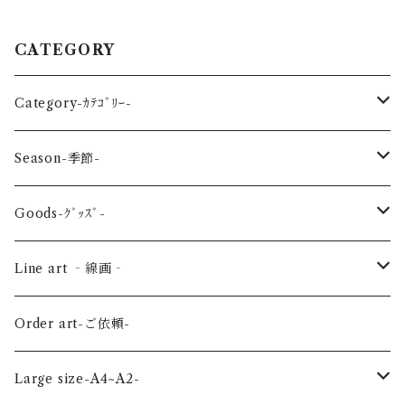
CATEGORY
Category-ｶﾃｺﾞﾘｰ-
reptile-爬虫類-
Season-季節-
Sea-海の生き物-
Spring-春-
Goods-ｸﾞｯｽﾞ-
Bird-鳥-
Summer-夏-
Key ring -ｷｰﾎﾙﾀﾞｰ
Line art ‐線画‐
Land-陸の生き物-
Autumn-秋-
Art panel -ｱｰﾄﾊﾟﾈﾙ-
Flower ‐花-
Order art-ご依頼-
Planet-惑星-
Winter-冬-
Acrylic figure -ｱｸﾘﾙﾌｨｷﾞｭｱ-
Mini -ミニ-
Large size-A4~A2-