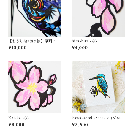
【ちぎり絵×切り絵】原画アー
hira-hira -桜-
ト『koi-nobori（鯉のぼ
¥13,000
¥4,000
り）』
Kai-ka -桜-
kawa-semi -ｶﾜｾﾐ- ｱｰﾄﾊﾟﾈﾙ
¥8,000
¥3,500