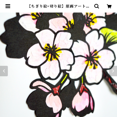
【ちぎり絵×切り絵】原画アート
『saku-ra （桜）』 | 紙のおく
りもの