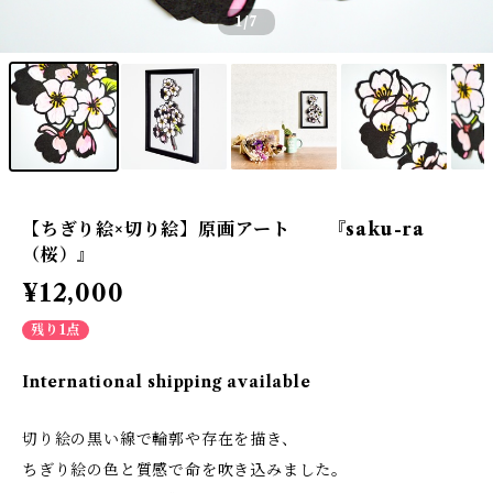
1
/7
【ちぎり絵×切り絵】原画アート 『saku-ra
（桜）』
¥12,000
残り1点
International shipping available
切り絵の黒い線で輪郭や存在を描き、
ちぎり絵の色と質感で命を吹き込みました。