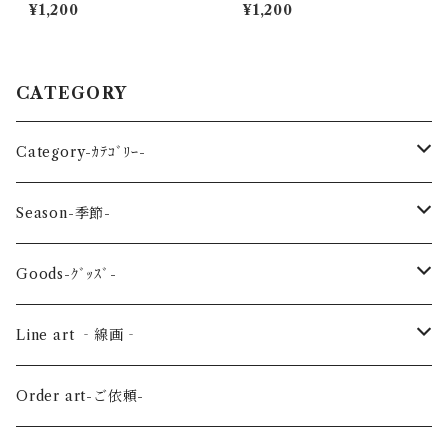
ﾀﾞｰ
ｰ
¥1,200
¥1,200
CATEGORY
Category-ｶﾃｺﾞﾘｰ-
reptile-爬虫類-
Season-季節-
Sea-海の生き物-
Spring-春-
Goods-ｸﾞｯｽﾞ-
Bird-鳥-
Summer-夏-
Key ring -ｷｰﾎﾙﾀﾞｰ
Line art ‐線画‐
Land-陸の生き物-
Autumn-秋-
Art panel -ｱｰﾄﾊﾟﾈﾙ-
Flower ‐花-
Order art-ご依頼-