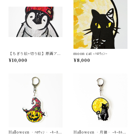
【ちぎり絵×切り絵】原画アー
moon cat -ﾊﾛｳｨﾝｰ
ト『co-co（ペンギンのコ
¥10,000
¥8,000
コ）』
Halloween ‐ﾊﾛｳｨﾝ‐ -ｷｰﾎﾙ
Halloween ‐月猫‐ -ｷｰﾎﾙﾀﾞ