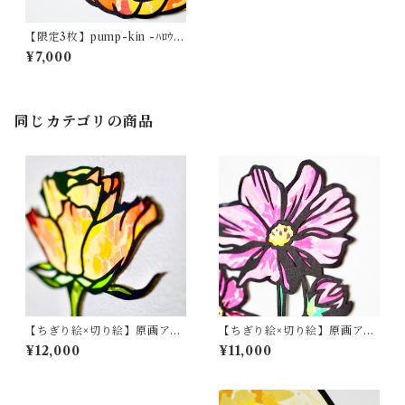
【限定3枚】pump-kin -ﾊﾛｳｨﾝ
ｰ【壁掛けアート】
¥7,000
同じカテゴリの商品
【ちぎり絵×切り絵】原画アー
【ちぎり絵×切り絵】原画アー
ト『anata-dake（あなただ
ト『cos-mos（コスモス）』
¥12,000
¥11,000
け）』