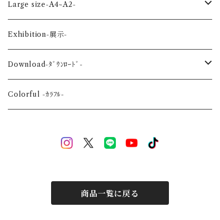
Planet-惑星-
Winter-冬-
Acrylic figure -ｱｸﾘﾙﾌｨｷﾞｭｱ-
Mini -ミニ-
Large size-A4~A2-
Flower-花-
Okinawa-沖縄-
A4
Exhibition-展示-
Wedding-婚礼-
A3
Download-ﾀﾞｳﾝﾛｰﾄﾞ-
Event-祝祭-
A2
Alphabet-文字-
Colorful -ｶﾗﾌﾙ-
Halloween
Welcome Baby-手形-
Christmas
New Year
商品一覧に戻る
Mother's Day