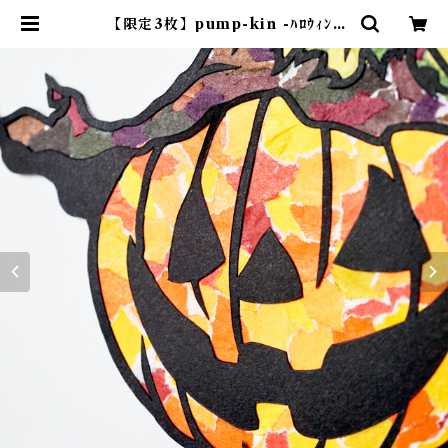
【限定3枚】pump-kin -ﾊﾛｳｨﾝｰ
【壁掛けアート】 | 紙のおくりもの