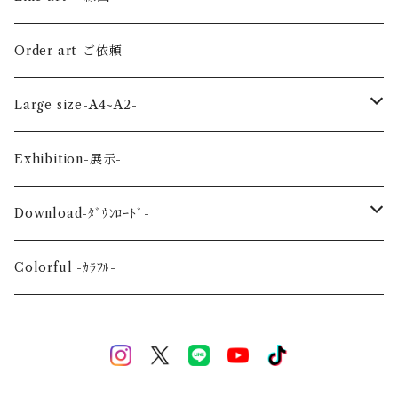
Land-陸の生き物-
Autumn-秋-
Art panel -ｱｰﾄﾊﾟﾈﾙ-
Flower ‐花-
Order art-ご依頼-
Planet-惑星-
Winter-冬-
Acrylic figure -ｱｸﾘﾙﾌｨｷﾞｭｱ-
Mini -ミニ-
Large size-A4~A2-
Flower-花-
Okinawa-沖縄-
A4
Exhibition-展示-
Wedding-婚礼-
A3
Download-ﾀﾞｳﾝﾛｰﾄﾞ-
Event-祝祭-
A2
Alphabet-文字-
Colorful -ｶﾗﾌﾙ-
Halloween
Welcome Baby-手形-
Christmas