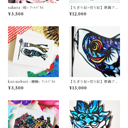
sakura -桜- ｱｰﾄﾊﾟﾈﾙ
【ちぎり絵×切り絵】原画アー
ト 『saku-ra （桜）』
¥3,500
¥12,000
koi-nobori -鯉幟- ｱｰﾄﾊﾟﾈﾙ
【ちぎり絵×切り絵】原画アー
ト『koi-nobori（鯉のぼ
¥3,500
¥13,000
り）』