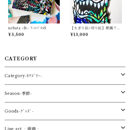
nebuta -祭- ｱｰﾄﾊﾟﾈﾙS
【ちぎり絵×切り絵】原画アー
ト『A-jin（阿神シーサー）』
¥3,500
¥13,000
沖縄・守り神
CATEGORY
Category-ｶﾃｺﾞﾘｰ-
reptile-爬虫類-
Season-季節-
Sea-海の生き物-
Spring-春-
Goods-ｸﾞｯｽﾞ-
Bird-鳥-
Summer-夏-
Key ring -ｷｰﾎﾙﾀﾞｰ
Line art ‐線画‐