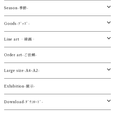
reptile-爬虫類-
Season-季節-
Sea-海の生き物-
Spring-春-
Goods-ｸﾞｯｽﾞ-
Bird-鳥-
Summer-夏-
Key ring -ｷｰﾎﾙﾀﾞｰ
Line art ‐線画‐
Land-陸の生き物-
Autumn-秋-
Art panel -ｱｰﾄﾊﾟﾈﾙ-
Flower ‐花-
Order art-ご依頼-
Planet-惑星-
Winter-冬-
Acrylic figure -ｱｸﾘﾙﾌｨｷﾞｭｱ-
Mini -ミニ-
Large size-A4~A2-
Flower-花-
Okinawa-沖縄-
A4
Exhibition-展示-
Wedding-婚礼-
A3
Download-ﾀﾞｳﾝﾛｰﾄﾞ-