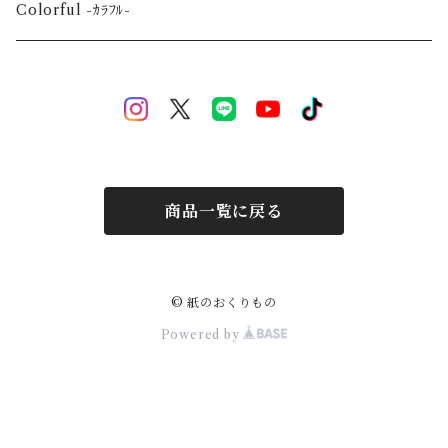
Event-祝祭-
A2
Alphabet-文字-
Colorful -ｶﾗﾌﾙ-
Halloween
Welcome Baby-手形-
Christmas
New Year
商品一覧に戻る
Mother's Day
Children's day
© 紙のおくりもの
Powered by