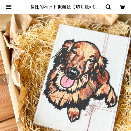
個性的ペット似顔絵【切り絵×ちぎ
り絵】オーダーアート | 紙のおくり
もの