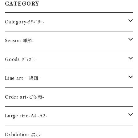
CATEGORY
Category-ｶﾃｺﾞﾘｰ-
reptile-爬虫類-
Season-季節-
Sea-海の生き物-
Spring-春-
Goods-ｸﾞｯｽﾞ-
Bird-鳥-
Summer-夏-
Key ring -ｷｰﾎﾙﾀﾞｰ
Line art ‐線画‐
Land-陸の生き物-
Autumn-秋-
Art panel -ｱｰﾄﾊﾟﾈﾙ-
Flower ‐花-
Order art-ご依頼-
Planet-惑星-
Winter-冬-
Acrylic figure -ｱｸﾘﾙﾌｨｷﾞｭｱ-
Mini -ミニ-
Large size-A4~A2-
Flower-花-
Okinawa-沖縄-
A4
Exhibition-展示-