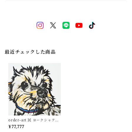
最近チェックした商品
order-art ⌘ ヨークシャテリ
アさん
¥77,777