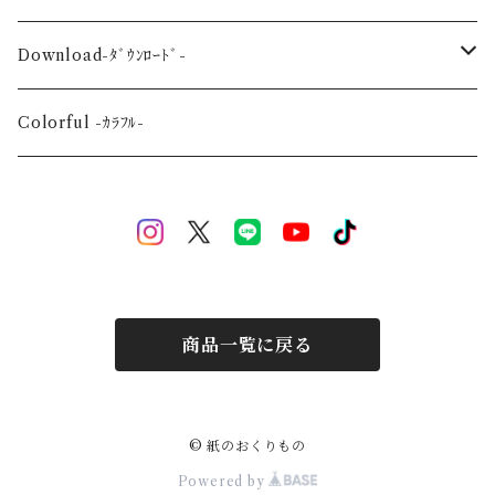
Wedding-婚礼-
A3
Download-ﾀﾞｳﾝﾛｰﾄﾞ-
Event-祝祭-
A2
Alphabet-文字-
Colorful -ｶﾗﾌﾙ-
Halloween
Welcome Baby-手形-
Christmas
New Year
商品一覧に戻る
Mother's Day
Children's day
© 紙のおくりもの
Powered by