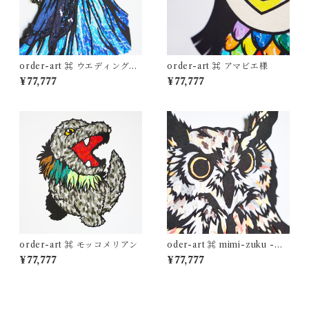
order-art ⌘ ウエディングド
order-art ⌘ アマビエ様
レス
¥77,777
¥77,777
order-art ⌘ モッコメリアン
oder-art ⌘ mimi-zuku -木
兎-
¥77,777
¥77,777