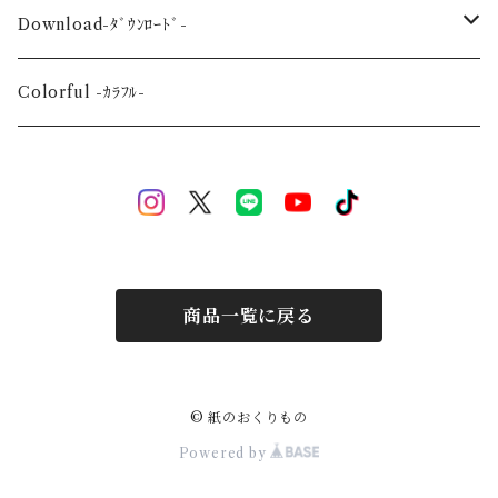
Wedding-婚礼-
A3
Download-ﾀﾞｳﾝﾛｰﾄﾞ-
Event-祝祭-
A2
Alphabet-文字-
Colorful -ｶﾗﾌﾙ-
Halloween
Welcome Baby-手形-
Christmas
New Year
商品一覧に戻る
Mother's Day
Children's day
© 紙のおくりもの
Powered by