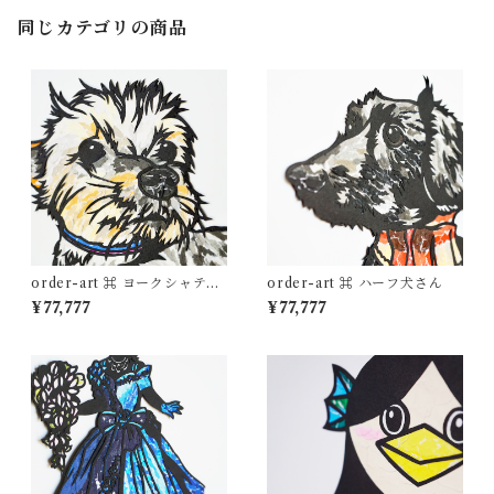
同じカテゴリの商品
order-art ⌘ ヨークシャテリ
order-art ⌘ ハーフ犬さん
アさん
¥77,777
¥77,777