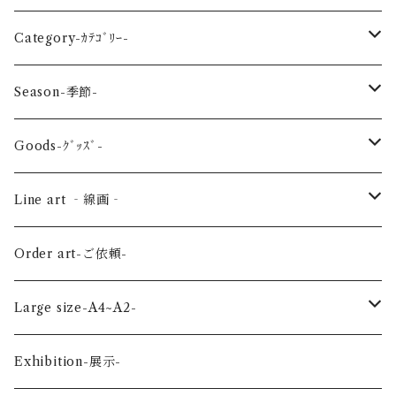
Category-ｶﾃｺﾞﾘｰ-
reptile-爬虫類-
Season-季節-
Sea-海の生き物-
Spring-春-
Goods-ｸﾞｯｽﾞ-
Bird-鳥-
Summer-夏-
Key ring -ｷｰﾎﾙﾀﾞｰ
Line art ‐線画‐
Land-陸の生き物-
Autumn-秋-
Art panel -ｱｰﾄﾊﾟﾈﾙ-
Flower ‐花-
Order art-ご依頼-
Planet-惑星-
Winter-冬-
Acrylic figure -ｱｸﾘﾙﾌｨｷﾞｭｱ-
Mini -ミニ-
Large size-A4~A2-
Flower-花-
Okinawa-沖縄-
A4
Exhibition-展示-