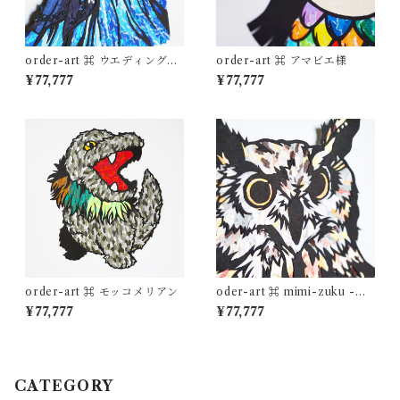
order-art ⌘ ウエディングド
order-art ⌘ アマビエ様
レス
¥77,777
¥77,777
order-art ⌘ モッコメリアン
oder-art ⌘ mimi-zuku -木
兎-
¥77,777
¥77,777
CATEGORY