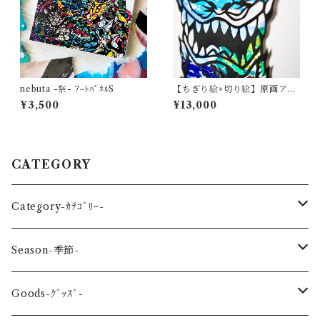
nebuta -祭- ｱｰﾄﾊﾟﾈﾙS
【ちぎり絵×切り絵】原画アー
ト『A-jin（阿神シーサー）』
¥3,500
¥13,000
沖縄・守り神
CATEGORY
Category-ｶﾃｺﾞﾘｰ-
reptile-爬虫類-
Season-季節-
Sea-海の生き物-
Spring-春-
Goods-ｸﾞｯｽﾞ-