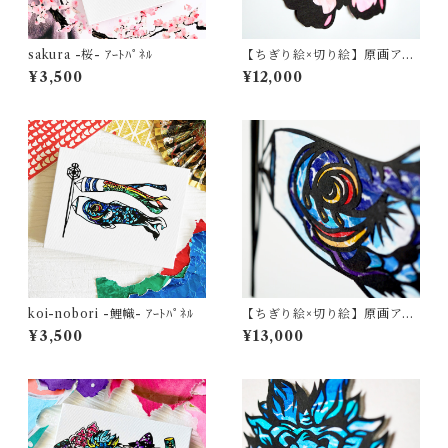
sakura -桜- ｱｰﾄﾊﾟﾈﾙ
【ちぎり絵×切り絵】原画アー
ト 『saku-ra （桜）』
¥3,500
¥12,000
koi-nobori -鯉幟- ｱｰﾄﾊﾟﾈﾙ
【ちぎり絵×切り絵】原画アー
ト『koi-nobori（鯉のぼ
¥3,500
¥13,000
り）』