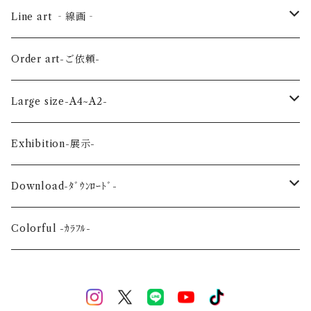
Bird-鳥-
Summer-夏-
Key ring -ｷｰﾎﾙﾀﾞｰ
Line art ‐線画‐
Land-陸の生き物-
Autumn-秋-
Art panel -ｱｰﾄﾊﾟﾈﾙ-
Flower ‐花-
Order art-ご依頼-
Planet-惑星-
Winter-冬-
Acrylic figure -ｱｸﾘﾙﾌｨｷﾞｭｱ-
Mini -ミニ-
Large size-A4~A2-
Flower-花-
Okinawa-沖縄-
A4
Exhibition-展示-
Wedding-婚礼-
A3
Download-ﾀﾞｳﾝﾛｰﾄﾞ-
Event-祝祭-
A2
Alphabet-文字-
Colorful -ｶﾗﾌﾙ-
Halloween
Welcome Baby-手形-
Christmas