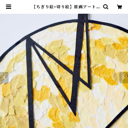
【ちぎり絵×切り絵】原画アート
『moon（月）』 | 紙のおくりもの