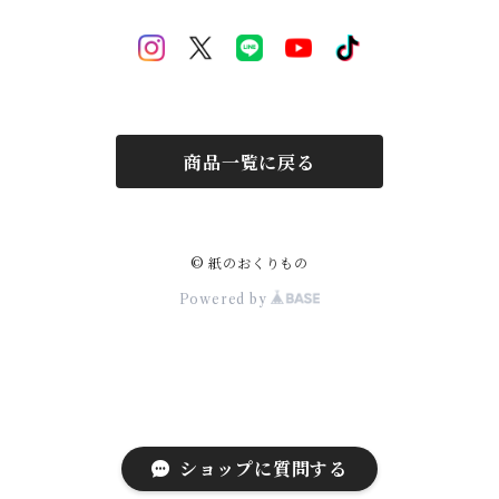
Halloween
Welcome Baby-手形-
Christmas
New Year
商品一覧に戻る
Mother's Day
Children's day
© 紙のおくりもの
Powered by
ショップに質問する