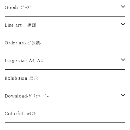
Sea-海の生き物-
Spring-春-
Goods-ｸﾞｯｽﾞ-
Bird-鳥-
Summer-夏-
Key ring -ｷｰﾎﾙﾀﾞｰ
Line art ‐線画‐
Land-陸の生き物-
Autumn-秋-
Art panel -ｱｰﾄﾊﾟﾈﾙ-
Flower ‐花-
Order art-ご依頼-
Planet-惑星-
Winter-冬-
Acrylic figure -ｱｸﾘﾙﾌｨｷﾞｭｱ-
Mini -ミニ-
Large size-A4~A2-
Flower-花-
Okinawa-沖縄-
A4
Exhibition-展示-
Wedding-婚礼-
A3
Download-ﾀﾞｳﾝﾛｰﾄﾞ-
Event-祝祭-
A2
Alphabet-文字-
Colorful -ｶﾗﾌﾙ-