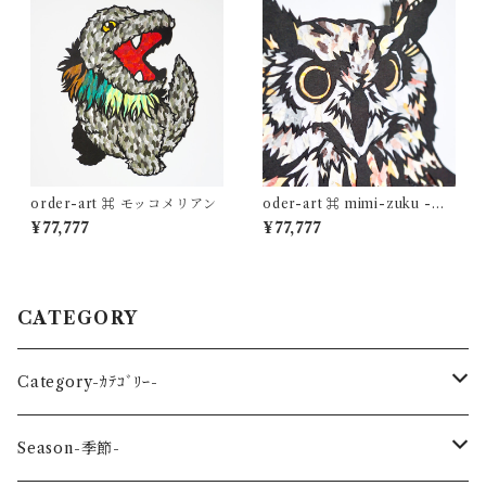
order-art ⌘ モッコメリアン
oder-art ⌘ mimi-zuku -木
兎-
¥77,777
¥77,777
CATEGORY
Category-ｶﾃｺﾞﾘｰ-
reptile-爬虫類-
Season-季節-