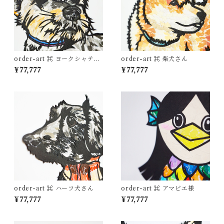
order-art ⌘ ヨークシャテリ
order-art ⌘ 柴犬さん
アさん
¥77,777
¥77,777
order-art ⌘ ハーフ犬さん
order-art ⌘ アマビエ様
¥77,777
¥77,777