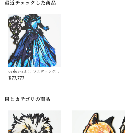
最近チェックした商品
order-art ⌘ ウエディングド
レス
¥77,777
同じカテゴリの商品