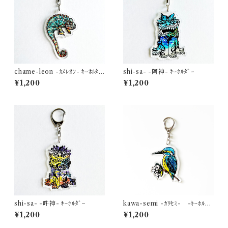
chame-leon -ｶﾒﾚｵﾝ- ｷｰﾎﾙﾀﾞ
shi-sa- -阿神- ｷｰﾎﾙﾀﾞｰ
ｰ
¥1,200
¥1,200
shi-sa- -吽神- ｷｰﾎﾙﾀﾞｰ
kawa-semi -ｶﾜｾﾐ- -ｷｰﾎﾙﾀﾞ
ｰ
¥1,200
¥1,200