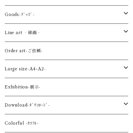
Sea-海の生き物-
Spring-春-
Goods-ｸﾞｯｽﾞ-
Bird-鳥-
Summer-夏-
Key ring -ｷｰﾎﾙﾀﾞｰ
Line art ‐線画‐
Land-陸の生き物-
Autumn-秋-
Art panel -ｱｰﾄﾊﾟﾈﾙ-
Flower ‐花-
Order art-ご依頼-
Planet-惑星-
Winter-冬-
Acrylic figure -ｱｸﾘﾙﾌｨｷﾞｭｱ-
Mini -ミニ-
Large size-A4~A2-
Flower-花-
Okinawa-沖縄-
A4
Exhibition-展示-
Wedding-婚礼-
A3
Download-ﾀﾞｳﾝﾛｰﾄﾞ-
Event-祝祭-
A2
Alphabet-文字-
Colorful -ｶﾗﾌﾙ-