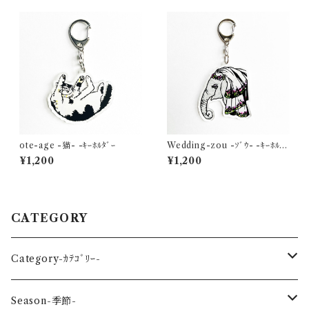
ote-age -猫- -ｷｰﾎﾙﾀﾞｰ
Wedding-zou -ｿﾞｳ- -ｷｰﾎﾙﾀﾞ
ｰ
¥1,200
¥1,200
CATEGORY
Category-ｶﾃｺﾞﾘｰ-
reptile-爬虫類-
Season-季節-