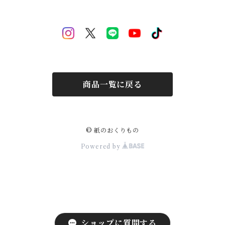
Halloween
Welcome Baby-手形-
Christmas
New Year
商品一覧に戻る
Mother's Day
Children's day
© 紙のおくりもの
Powered by
ショップに質問する