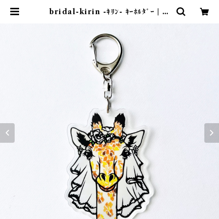
bridal-kirin -ｷﾘﾝ- ｷｰﾎﾙﾀﾞｰ | 紙
のおくりもの