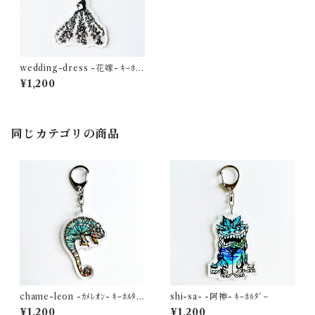
wedding-dress -花嫁- ｷｰﾎﾙ
ﾀﾞｰ
¥1,200
同じカテゴリの商品
chame-leon -ｶﾒﾚｵﾝ- ｷｰﾎﾙﾀﾞ
shi-sa- -阿神- ｷｰﾎﾙﾀﾞｰ
ｰ
¥1,200
¥1,200