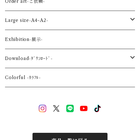
Land-陸の生き物-
Autumn-秋-
Art panel -ｱｰﾄﾊﾟﾈﾙ-
Flower ‐花-
Order art-ご依頼-
Planet-惑星-
Winter-冬-
Acrylic figure -ｱｸﾘﾙﾌｨｷﾞｭｱ-
Mini -ミニ-
Large size-A4~A2-
Flower-花-
Okinawa-沖縄-
A4
Exhibition-展示-
Wedding-婚礼-
A3
Download-ﾀﾞｳﾝﾛｰﾄﾞ-
Event-祝祭-
A2
Alphabet-文字-
Colorful -ｶﾗﾌﾙ-
Halloween
Welcome Baby-手形-
Christmas
New Year