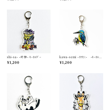
shi-sa- -吽神- ｷｰﾎﾙﾀﾞｰ
kawa-semi -ｶﾜｾﾐ- -ｷｰﾎﾙﾀﾞ
ｰ
¥1,200
¥1,200