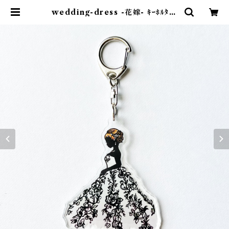
wedding-dress -花嫁- ｷｰﾎﾙﾀﾞｰ
| 紙のおくりもの