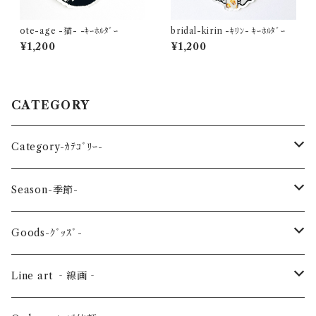
ote-age -猫- -ｷｰﾎﾙﾀﾞｰ
bridal-kirin -ｷﾘﾝ- ｷｰﾎﾙﾀﾞｰ
¥1,200
¥1,200
CATEGORY
Category-ｶﾃｺﾞﾘｰ-
reptile-爬虫類-
Season-季節-
Sea-海の生き物-
Spring-春-
Goods-ｸﾞｯｽﾞ-
Bird-鳥-
Summer-夏-
Key ring -ｷｰﾎﾙﾀﾞｰ
Line art ‐線画‐