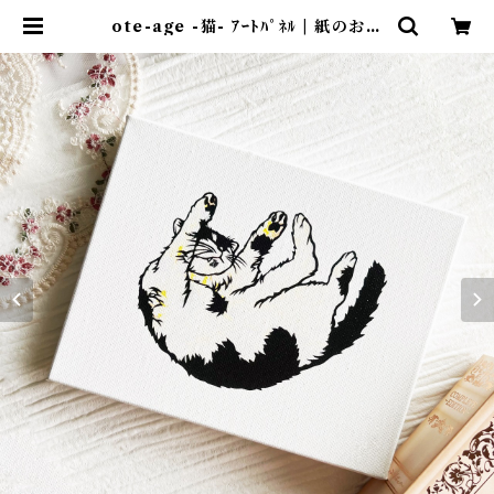
ote-age -猫- ｱｰﾄﾊﾟﾈﾙ | 紙のおく
りもの