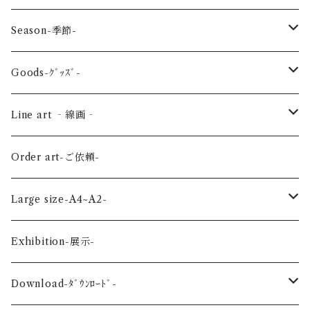
reptile-爬虫類-
Season-季節-
Sea-海の生き物-
Spring-春-
Goods-ｸﾞｯｽﾞ-
Bird-鳥-
Summer-夏-
Key ring -ｷｰﾎﾙﾀﾞｰ
Line art ‐線画‐
Land-陸の生き物-
Autumn-秋-
Art panel -ｱｰﾄﾊﾟﾈﾙ-
Flower ‐花-
Order art-ご依頼-
Planet-惑星-
Winter-冬-
Acrylic figure -ｱｸﾘﾙﾌｨｷﾞｭｱ-
Mini -ミニ-
Large size-A4~A2-
Flower-花-
Okinawa-沖縄-
A4
Exhibition-展示-
Wedding-婚礼-
A3
Download-ﾀﾞｳﾝﾛｰﾄﾞ-