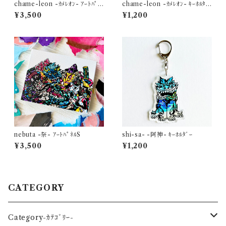
chame-leon -ｶﾒﾚｵﾝ- ｱｰﾄﾊﾟﾈ
chame-leon -ｶﾒﾚｵﾝ- ｷｰﾎﾙﾀﾞ
ﾙ
ｰ
¥3,500
¥1,200
nebuta -祭- ｱｰﾄﾊﾟﾈﾙS
shi-sa- -阿神- ｷｰﾎﾙﾀﾞｰ
¥3,500
¥1,200
CATEGORY
Category-ｶﾃｺﾞﾘｰ-