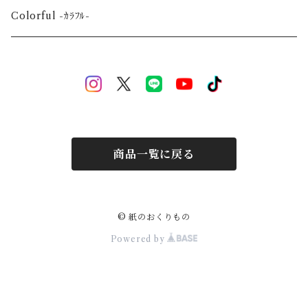
Event-祝祭-
A2
Alphabet-文字-
Colorful -ｶﾗﾌﾙ-
Halloween
Welcome Baby-手形-
Christmas
New Year
商品一覧に戻る
Mother's Day
Children's day
© 紙のおくりもの
Powered by