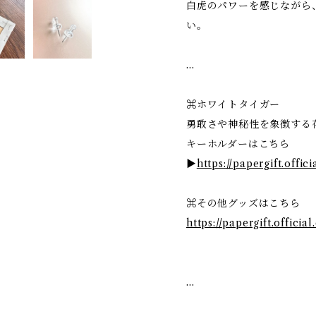
白虎のパワーを感じながら
い。
…
⌘ホワイトタイガー
勇敢さや神秘性を象徴する
キーホルダーはこちら
▶
https://papergift.offic
⌘その他グッズはこちら
https://papergift.officia
…