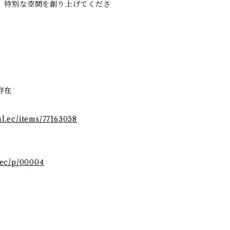
、特別な空間を創り上げてくださ
存在
ial.ec/items/77163058
l.ec/p/00004