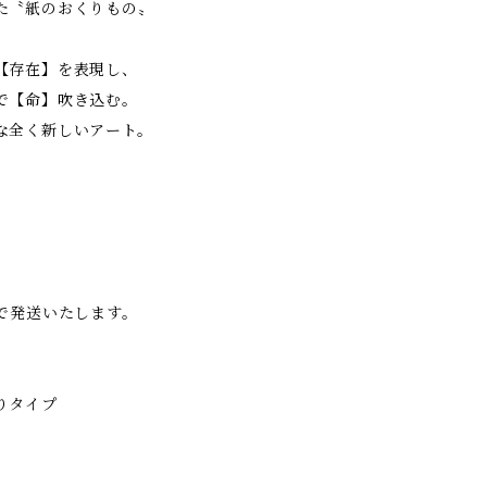
た〝紙のおくりもの〟
【存在】を表現し、
で【命】吹き込む。
な全く新しいアート。
、
で発送いたします。
りタイプ