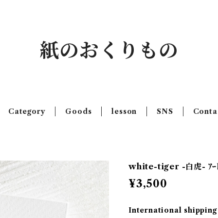
紙のおくりもの
Category
Goods
lesson
SNS
Conta
white-tiger -白虎- ｱｰ
¥3,500
International shipping