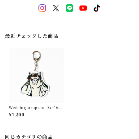
最近チェックした商品
Wedding-arupaca -ｱﾙﾊﾟｶ- -
ｷｰﾎﾙﾀﾞｰ
¥1,200
同じカテゴリの商品