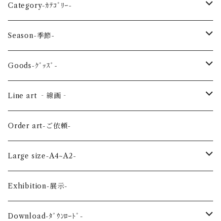
Category-ｶﾃｺﾞﾘｰ-
reptile-爬虫類-
Season-季節-
Sea-海の生き物-
Spring-春-
Goods-ｸﾞｯｽﾞ-
Bird-鳥-
Summer-夏-
Key ring -ｷｰﾎﾙﾀﾞｰ
Line art ‐線画‐
Land-陸の生き物-
Autumn-秋-
Art panel -ｱｰﾄﾊﾟﾈﾙ-
Flower ‐花-
Order art-ご依頼-
Planet-惑星-
Winter-冬-
Acrylic figure -ｱｸﾘﾙﾌｨｷﾞｭｱ-
Mini -ミニ-
Large size-A4~A2-
Flower-花-
Okinawa-沖縄-
A4
Exhibition-展示-
Wedding-婚礼-
A3
Download-ﾀﾞｳﾝﾛｰﾄﾞ-