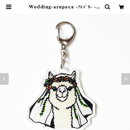
Wedding-arupaca -ｱﾙﾊﾟｶ- -ｷｰ
ﾎﾙﾀﾞｰ | 紙のおくりもの