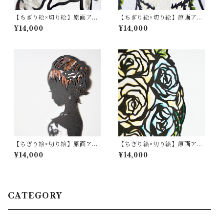
【ちぎり絵×切り絵】原画アー
【ちぎり絵×切り絵】原画アー
ト『wedding-zou（花嫁ゾ
ト『wedding-arupaca（花嫁
¥14,000
¥14,000
ウ）』
アルパカ）』
【ちぎり絵×切り絵】原画アー
【ちぎり絵×切り絵】原画アー
ト『wedding-dress（花
ト『bou-quet（ブーケ）』
¥14,000
¥14,000
嫁）』
CATEGORY