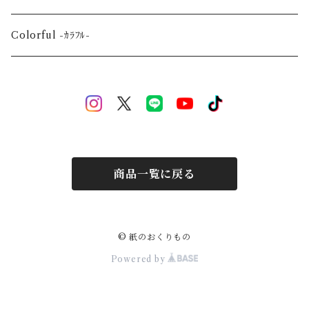
Event-祝祭-
A2
Alphabet-文字-
Colorful -ｶﾗﾌﾙ-
Halloween
Welcome Baby-手形-
Christmas
New Year
商品一覧に戻る
Mother's Day
Children's day
© 紙のおくりもの
Powered by