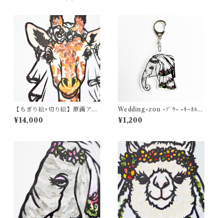
【ちぎり絵×切り絵】原画アー
Wedding-zou -ｿﾞｳ- -ｷｰﾎﾙﾀﾞ
ト『wedding-kirin（花嫁キ
ｰ
¥14,000
¥1,200
リン）』