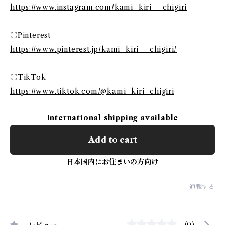
https://www.instagram.com/kami_kiri__chigiri
⌘Pinterest
https://www.pinterest.jp/kami_kiri__chigiri/
⌘TikTok
https://www.tiktok.com/@kami_kiri_chigiri
International shipping available
Add to cart
日本国内にお住まいの方向け
通報する