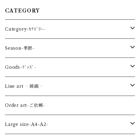
CATEGORY
Category-ｶﾃｺﾞﾘｰ-
reptile-爬虫類-
Season-季節-
Sea-海の生き物-
Spring-春-
Goods-ｸﾞｯｽﾞ-
Bird-鳥-
Summer-夏-
Key ring -ｷｰﾎﾙﾀﾞｰ
Line art ‐線画‐
Land-陸の生き物-
Autumn-秋-
Art panel -ｱｰﾄﾊﾟﾈﾙ-
Flower ‐花-
Order art-ご依頼-
Planet-惑星-
Winter-冬-
Acrylic figure -ｱｸﾘﾙﾌｨｷﾞｭｱ-
Mini -ミニ-
Large size-A4~A2-