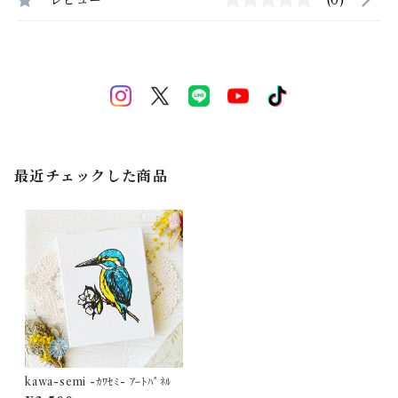
レビュー
(0)
最近チェックした商品
kawa-semi -ｶﾜｾﾐ- ｱｰﾄﾊﾟﾈﾙ