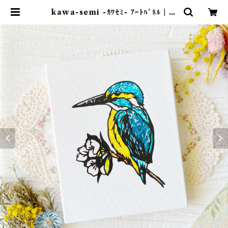
kawa-semi -ｶﾜｾﾐ- ｱｰﾄﾊﾟﾈﾙ | 紙
のおくりもの