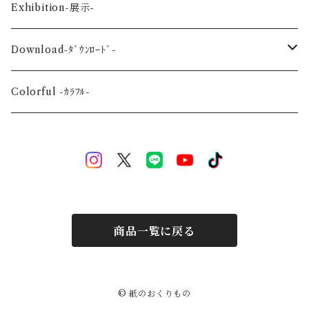
Flower-花-
Okinawa-沖縄-
A4
Exhibition-展示-
Wedding-婚礼-
A3
Download-ﾀﾞｳﾝﾛｰﾄﾞ-
Event-祝祭-
A2
Alphabet-文字-
Colorful -ｶﾗﾌﾙ-
Halloween
Welcome Baby-手形-
Christmas
New Year
商品一覧に戻る
Mother's Day
Children's day
© 紙のおくりもの