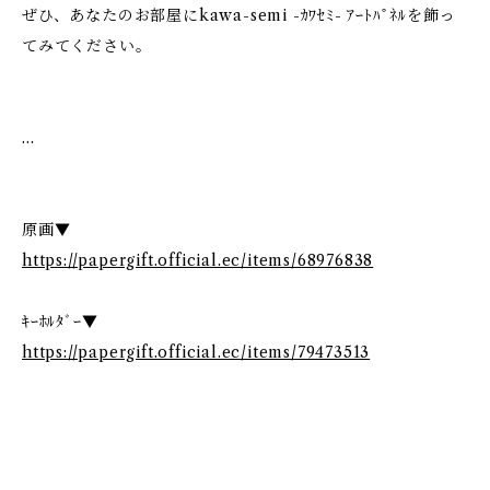
ぜひ、あなたのお部屋にkawa-semi -ｶﾜｾﾐ- ｱｰﾄﾊﾟﾈﾙを飾っ
てみてください。
…
原画▼
https://papergift.official.ec/items/68976838
ｷｰﾎﾙﾀﾞｰ▼
https://papergift.official.ec/items/79473513