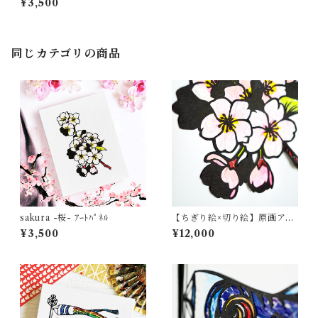
¥3,500
同じカテゴリの商品
sakura -桜- ｱｰﾄﾊﾟﾈﾙ
【ちぎり絵×切り絵】原画アー
ト 『saku-ra （桜）』
¥3,500
¥12,000