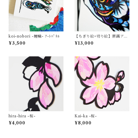
koi-nobori -鯉幟- ｱｰﾄﾊﾟﾈﾙ
【ちぎり絵×切り絵】原画アー
ト『koi-nobori（鯉のぼ
¥3,500
¥13,000
り）』
hira-hira -桜-
Kai-ka -桜-
¥4,000
¥8,000