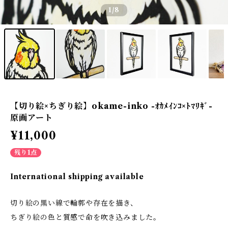
1
/8
【切り絵×ちぎり絵】okame-inko -ｵｶﾒｲﾝｺ×ﾄﾏﾘｷﾞ-
原画アート
¥11,000
残り1点
International shipping available
切り絵の黒い線で輪郭や存在を描き、
ちぎり絵の色と質感で命を吹き込みました。