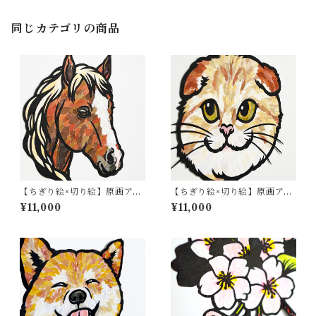
同じカテゴリの商品
【ちぎり絵×切り絵】原画アー
【ちぎり絵×切り絵】原画アー
ト 『horse（馬）』
ト Paper-Cat #01（Scottish
¥11,000
¥11,000
Fold）