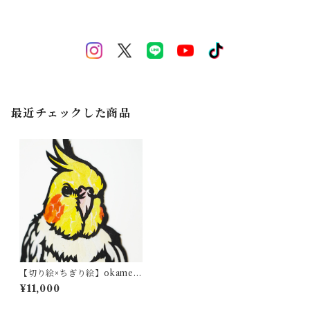
最近チェックした商品
【切り絵×ちぎり絵】okame-i
nko -ｵｶﾒｲﾝｺ×ﾄﾏﾘｷﾞ- 原画ア
¥11,000
ート