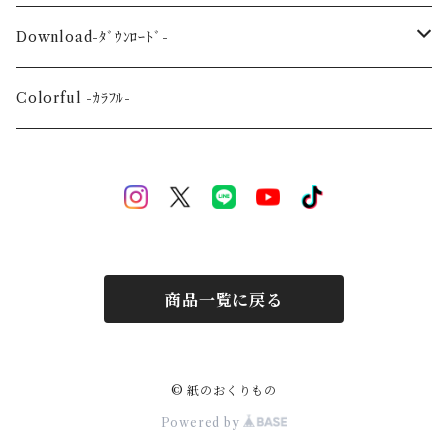
Wedding-婚礼-
A3
Download-ﾀﾞｳﾝﾛｰﾄﾞ-
Event-祝祭-
A2
Alphabet-文字-
Colorful -ｶﾗﾌﾙ-
Halloween
Welcome Baby-手形-
Christmas
New Year
商品一覧に戻る
Mother's Day
Children's day
© 紙のおくりもの
Powered by