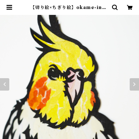
【切り絵×ちぎり絵】okame-inko
-ｵｶﾒｲﾝｺ×ﾄﾏﾘｷﾞ- 原画アート | 紙の
おくりもの