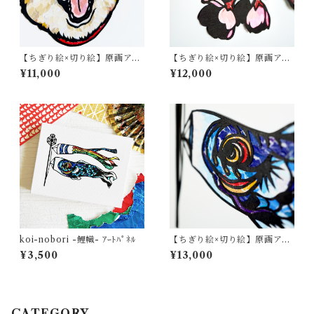
【ちぎり絵×切り絵】原画アー
【ちぎり絵×切り絵】原画アー
ト Paper-Dog #01（柴犬）
ト 『saku-ra （桜）』
¥11,000
¥12,000
koi-nobori -鯉幟- ｱｰﾄﾊﾟﾈﾙ
【ちぎり絵×切り絵】原画アー
ト『koi-nobori（鯉のぼ
¥3,500
¥13,000
り）』
CATEGORY