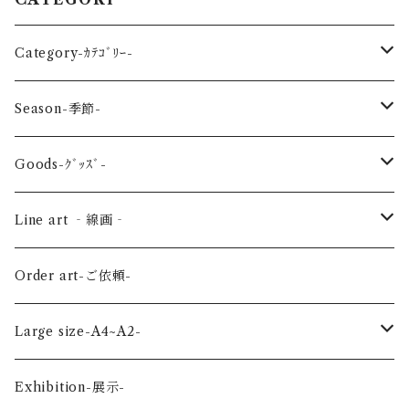
Category-ｶﾃｺﾞﾘｰ-
reptile-爬虫類-
Season-季節-
Sea-海の生き物-
Spring-春-
Goods-ｸﾞｯｽﾞ-
Bird-鳥-
Summer-夏-
Key ring -ｷｰﾎﾙﾀﾞｰ
Line art ‐線画‐
Land-陸の生き物-
Autumn-秋-
Art panel -ｱｰﾄﾊﾟﾈﾙ-
Flower ‐花-
Order art-ご依頼-
Planet-惑星-
Winter-冬-
Acrylic figure -ｱｸﾘﾙﾌｨｷﾞｭｱ-
Mini -ミニ-
Large size-A4~A2-
Flower-花-
Okinawa-沖縄-
A4
Exhibition-展示-