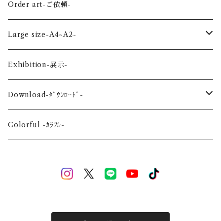
Land-陸の生き物-
Autumn-秋-
Art panel -ｱｰﾄﾊﾟﾈﾙ-
Flower ‐花-
Order art-ご依頼-
Planet-惑星-
Winter-冬-
Acrylic figure -ｱｸﾘﾙﾌｨｷﾞｭｱ-
Mini -ミニ-
Large size-A4~A2-
Flower-花-
Okinawa-沖縄-
A4
Exhibition-展示-
Wedding-婚礼-
A3
Download-ﾀﾞｳﾝﾛｰﾄﾞ-
Event-祝祭-
A2
Alphabet-文字-
Colorful -ｶﾗﾌﾙ-
Halloween
Welcome Baby-手形-
Christmas
New Year