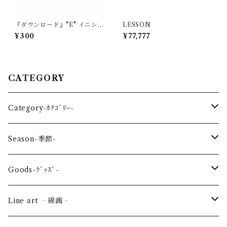
『ダウンロード』"E" イニシャ
LESSON
ル
¥300
¥77,777
CATEGORY
Category-ｶﾃｺﾞﾘｰ-
reptile-爬虫類-
Season-季節-
Sea-海の生き物-
Spring-春-
Goods-ｸﾞｯｽﾞ-
Bird-鳥-
Summer-夏-
Key ring -ｷｰﾎﾙﾀﾞｰ
Line art ‐線画‐