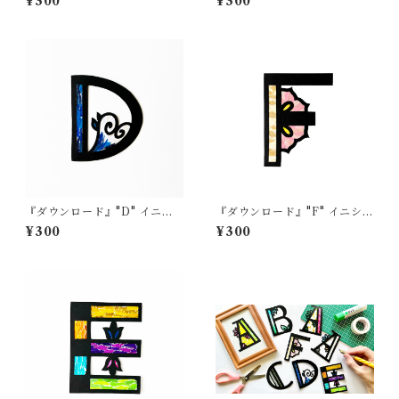
¥300
¥300
『ダウンロード』"D" イニシ
『ダウンロード』"F" イニシャ
ャル
ル
¥300
¥300