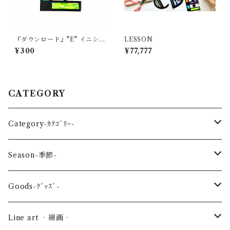
『ダウンロード』"E" イニシャ
LESSON
ル
¥300
¥77,777
CATEGORY
Category-ｶﾃｺﾞﾘｰ-
reptile-爬虫類-
Season-季節-
Sea-海の生き物-
Spring-春-
Goods-ｸﾞｯｽﾞ-
Bird-鳥-
Summer-夏-
Key ring -ｷｰﾎﾙﾀﾞｰ
Line art ‐線画‐