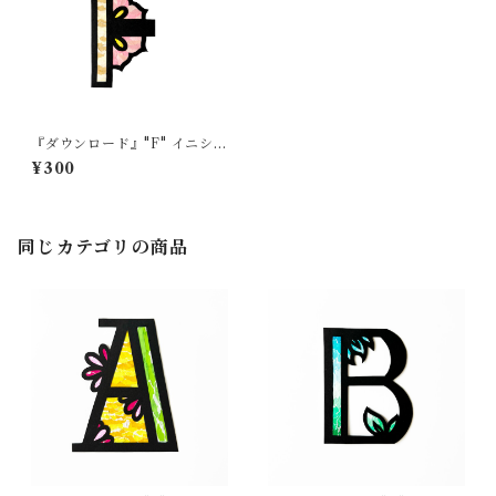
『ダウンロード』"F" イニシャ
ル
¥300
同じカテゴリの商品