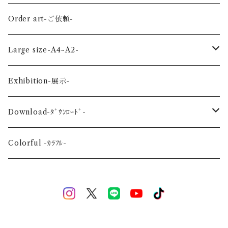
Land-陸の生き物-
Autumn-秋-
Art panel -ｱｰﾄﾊﾟﾈﾙ-
Flower ‐花-
Order art-ご依頼-
Planet-惑星-
Winter-冬-
Acrylic figure -ｱｸﾘﾙﾌｨｷﾞｭｱ-
Mini -ミニ-
Large size-A4~A2-
Flower-花-
Okinawa-沖縄-
A4
Exhibition-展示-
Wedding-婚礼-
A3
Download-ﾀﾞｳﾝﾛｰﾄﾞ-
Event-祝祭-
A2
Alphabet-文字-
Colorful -ｶﾗﾌﾙ-
Halloween
Welcome Baby-手形-
Christmas