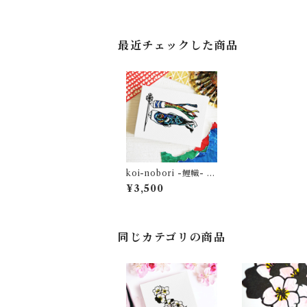
最近チェックした商品
koi-nobori -鯉幟- ｱｰ
ﾄﾊﾟﾈﾙ
¥3,500
同じカテゴリの商品