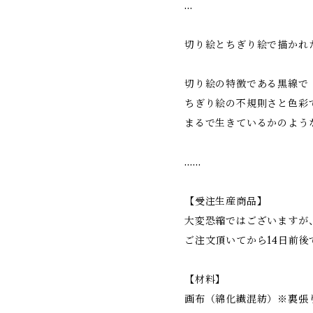
…
切り絵とちぎり絵で描かれ
切り絵の特徴である黒線で
ちぎり絵の不規則さと色彩
まるで生きているかのよう
……
【受注生産商品】
大変恐縮ではございますが
ご注文頂いてから14日前後
【材料】
画布（綿化繊混紡）※裏張