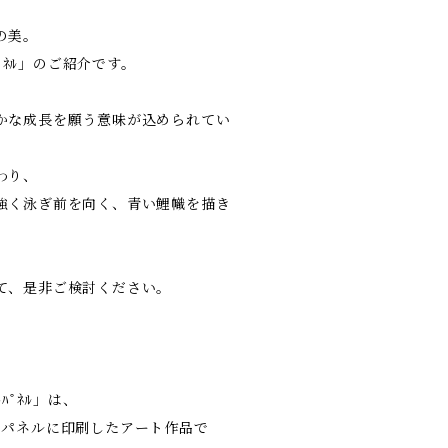
の美。
ｰﾄﾊﾟﾈﾙ」のご紹介です。
かな成長を願う意味が込められてい
わり、
強く泳ぎ前を向く、青い鯉幟を描き
て、是非ご検討ください。
ｰﾄﾊﾟﾈﾙ」は、
をパネルに印刷したアート作品で