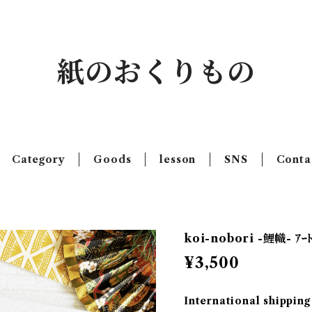
紙のおくりもの
Category
Goods
lesson
SNS
Conta
koi-nobori -鯉幟- ｱｰﾄ
¥3,500
International shipping