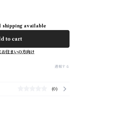
l shipping available
d to cart
にお住まいの方向け
通報する
(0)