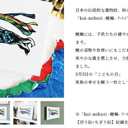
日本の伝統的な風物詩、和
「koi-nobori -鯉幟- ｱ
鯉幟には、子供たちの健や
ます。
鯉の姿勢や色使いにもこだ
爽やかな風を感じさせ、力
ました。
5月5日の「こどもの日」
家族の幸せを願う一枚とし
※「koi-nobori -鯉幟- ｱ
【切り絵×ちぎり絵】絵画