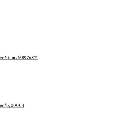
l.ec/items/68976871
l.ec/p/00004