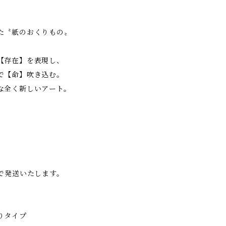
た〝紙のおくりもの〟
【存在】を表現し、
で【命】吹き込む。
な全く新しいアート。
、
で発送いたします。
りタイプ