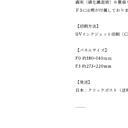
画布（綿化繊混紡）※裏張
Ｆ3には楔が付属しており
【印刷方法】
UVインクジェット印刷（C
【パネルサイズ】
F0 約180×140ｍｍ
F3 約273×220mm
【発送】
日本：クリックポスト（送
………