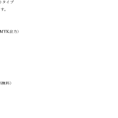
りタイプ
ます。
MYK出力）
料無料）