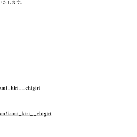
いたします。
ami_kiri__chigiri
com/kami_kiri__chigiri