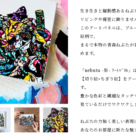
生き生きと躍動感あるねぶ
リビングや寝室に飾りませ
このアートパネルは、ブル
絵柄で、
まるで本物の青森ねぶたが
めます。
「nebuta -祭- ｱｰﾄﾊﾟﾈﾙ」
【切り絵×ちぎり絵】をア
す。
豊かな色彩と繊細なタッチ
見ているだけでワクワクし
ねぶたの力強く美しい表現
あなたのお部屋に新たな魅