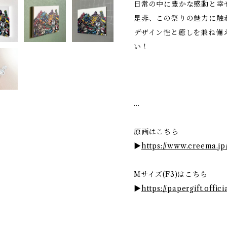
日常の中に豊かな感動と幸
是非、この祭りの魅力に触
デザイン性と癒しを兼ね備
い！
…
原画はこちら
▶
https://www.creema.jp
Мサイズ(F3)はこちら
▶
https://papergift.offic