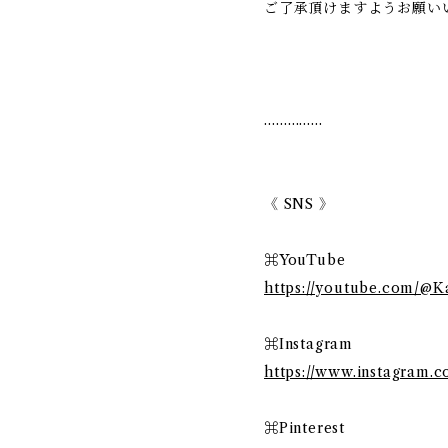
ご了承頂けますようお願い
……………
《 SNS 》
⌘YouTube
https://youtube.com/@K
⌘Instagram
https://www.instagram.
⌘Pinterest