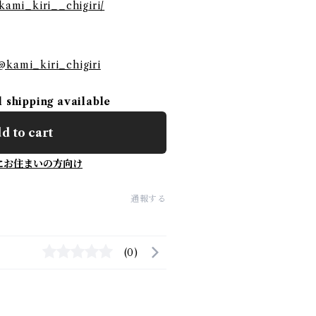
/kami_kiri__chigiri/
@kami_kiri_chigiri
l shipping available
d to cart
にお住まいの方向け
通報する
(0)