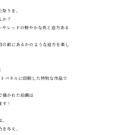
た祭りを、
んか？
ーやレッドの鮮やかな色と迫力ある
目の前にあるかのような迫力を楽し
は
ートパネルに印刷した特別な作品で
で描かれた絵画は
ます！
は、
力を与え、