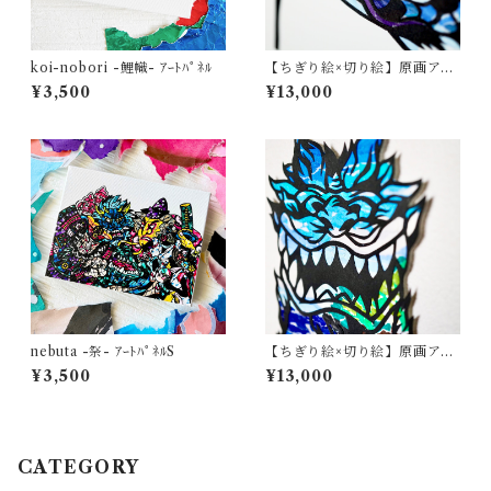
koi-nobori -鯉幟- ｱｰﾄﾊﾟﾈﾙ
【ちぎり絵×切り絵】原画アー
ト『koi-nobori（鯉のぼ
¥3,500
¥13,000
り）』
nebuta -祭- ｱｰﾄﾊﾟﾈﾙS
【ちぎり絵×切り絵】原画アー
ト『A-jin（阿神シーサー）』
¥3,500
¥13,000
沖縄・守り神
CATEGORY