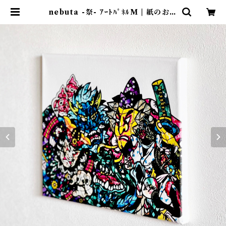
nebuta -祭- ｱｰﾄﾊﾟﾈﾙM | 紙のおく
りもの