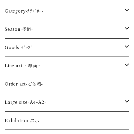
Category-ｶﾃｺﾞﾘｰ-
reptile-爬虫類-
Season-季節-
Sea-海の生き物-
Spring-春-
Goods-ｸﾞｯｽﾞ-
Bird-鳥-
Summer-夏-
Key ring -ｷｰﾎﾙﾀﾞｰ
Line art ‐線画‐
Land-陸の生き物-
Autumn-秋-
Art panel -ｱｰﾄﾊﾟﾈﾙ-
Flower ‐花-
Order art-ご依頼-
Planet-惑星-
Winter-冬-
Acrylic figure -ｱｸﾘﾙﾌｨｷﾞｭｱ-
Mini -ミニ-
Large size-A4~A2-
Flower-花-
Okinawa-沖縄-
A4
Exhibition-展示-