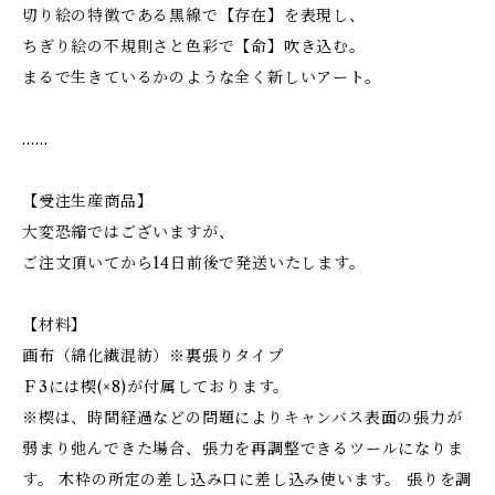
切り絵の特徴である黒線で【存在】を表現し、
ちぎり絵の不規則さと色彩で【命】吹き込む。
まるで生きているかのような全く新しいアート。
……
【受注生産商品】
大変恐縮ではございますが、
ご注文頂いてから14日前後で発送いたします。
【材料】
画布（綿化繊混紡）※裏張りタイプ
Ｆ3には楔(×8)が付属しております。
※楔は、時間経過などの問題によりキャンバス表面の張力が
弱まり弛んできた場合、張力を再調整できるツールになりま
す。 木枠の所定の差し込み口に差し込み使います。 張りを調