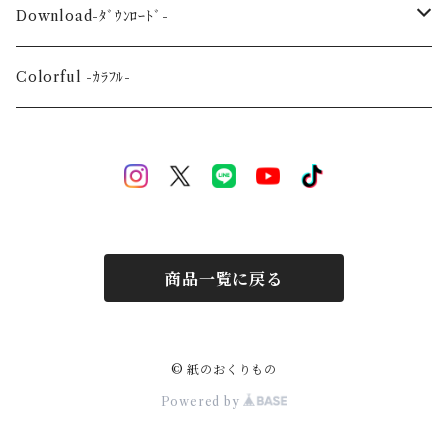
Wedding-婚礼-
A3
Download-ﾀﾞｳﾝﾛｰﾄﾞ-
Event-祝祭-
A2
Alphabet-文字-
Colorful -ｶﾗﾌﾙ-
Halloween
Welcome Baby-手形-
Christmas
New Year
商品一覧に戻る
Mother's Day
Children's day
© 紙のおくりもの
Powered by