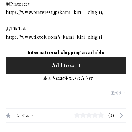
⌘Pinterest
https://www.pinterest.jp/kami_kiri__chigiri/
⌘TikTok
https://www.tiktok.com/@kami_kiri_chigiri
International shipping available
Add to cart
日本国内にお住まいの方向け
通報する
レビュー
(0)