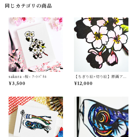
同じカテゴリの商品
sakura -桜- ｱｰﾄﾊﾟﾈﾙ
【ちぎり絵×切り絵】原画アー
ト 『saku-ra （桜）』
¥3,500
¥12,000