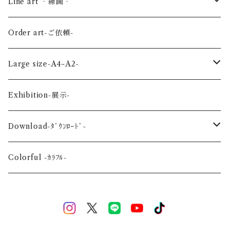
Bird-鳥-
Summer-夏-
Key ring -ｷｰﾎﾙﾀﾞｰ
Line art ‐線画‐
Land-陸の生き物-
Autumn-秋-
Art panel -ｱｰﾄﾊﾟﾈﾙ-
Flower ‐花-
Order art-ご依頼-
Planet-惑星-
Winter-冬-
Acrylic figure -ｱｸﾘﾙﾌｨｷﾞｭｱ-
Mini -ミニ-
Large size-A4~A2-
Flower-花-
Okinawa-沖縄-
A4
Exhibition-展示-
Wedding-婚礼-
A3
Download-ﾀﾞｳﾝﾛｰﾄﾞ-
Event-祝祭-
A2
Alphabet-文字-
Colorful -ｶﾗﾌﾙ-
Halloween
Welcome Baby-手形-
Christmas