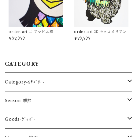
order-art ⌘ アマビエ様
order-art ⌘ モッコメリアン
¥77,777
¥77,777
CATEGORY
Category-ｶﾃｺﾞﾘｰ-
reptile-爬虫類-
Season-季節-
Sea-海の生き物-
Spring-春-
Goods-ｸﾞｯｽﾞ-