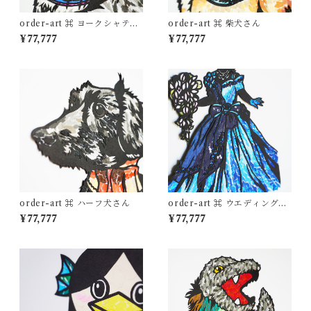
order-art ⌘ ヨークシャテリ
order-art ⌘ 柴犬さん
アさん
¥77,777
¥77,777
order-art ⌘ ハーフ犬さん
order-art ⌘ ウエディングド
レス
¥77,777
¥77,777