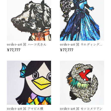
order-art ⌘ ハーフ犬さん
order-art ⌘ ウエディングド
レス
¥77,777
¥77,777
order-art ⌘ アマビエ様
order-art ⌘ モッコメリアン