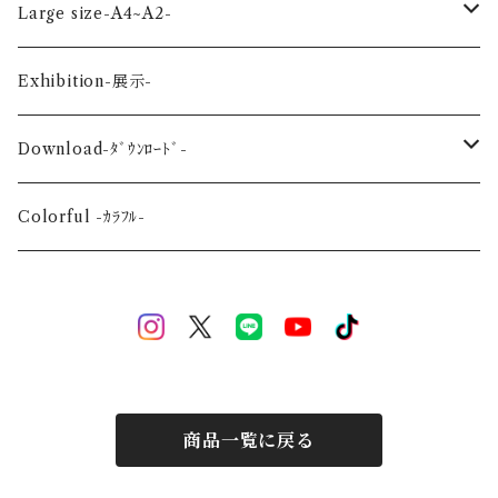
Planet-惑星-
Winter-冬-
Acrylic figure -ｱｸﾘﾙﾌｨｷﾞｭｱ-
Mini -ミニ-
Large size-A4~A2-
Flower-花-
Okinawa-沖縄-
A4
Exhibition-展示-
Wedding-婚礼-
A3
Download-ﾀﾞｳﾝﾛｰﾄﾞ-
Event-祝祭-
A2
Alphabet-文字-
Colorful -ｶﾗﾌﾙ-
Halloween
Welcome Baby-手形-
Christmas
New Year
商品一覧に戻る
Mother's Day