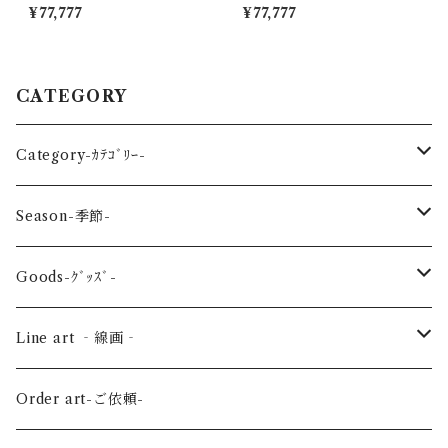
¥77,777
¥77,777
CATEGORY
Category-ｶﾃｺﾞﾘｰ-
reptile-爬虫類-
Season-季節-
Sea-海の生き物-
Spring-春-
Goods-ｸﾞｯｽﾞ-
Bird-鳥-
Summer-夏-
Key ring -ｷｰﾎﾙﾀﾞｰ
Line art ‐線画‐
Land-陸の生き物-
Autumn-秋-
Art panel -ｱｰﾄﾊﾟﾈﾙ-
Flower ‐花-
Order art-ご依頼-