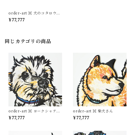
order-art ⌘ 犬のコタロウく
ん
¥77,777
同じカテゴリの商品
order-art ⌘ ヨークシャテリ
order-art ⌘ 柴犬さん
アさん
¥77,777
¥77,777