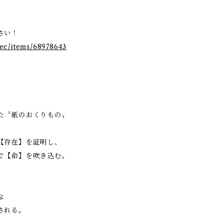
さい！
l.ec/items/68978643
た〝紙のおくりもの〟
【存在】を証明し、
で【命】を吹き込む。
な
される。