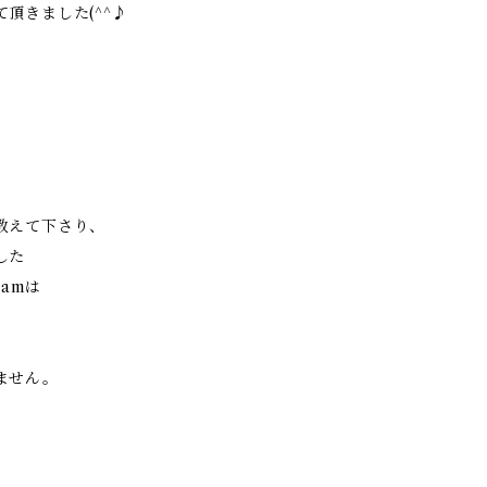
頂きました(^^♪
教えて下さり、
した
ramは
ません。