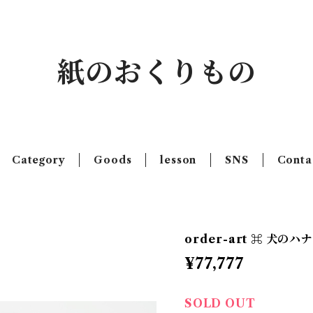
紙のおくりもの
Category
Goods
lesson
SNS
Conta
order-art ⌘ 犬の
¥77,777
SOLD OUT