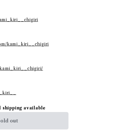
ami_kiri__chigiri
com/kami_kiri__chigiri
/kami_kiri__chigiri/
i_kiri__
l shipping available
old out